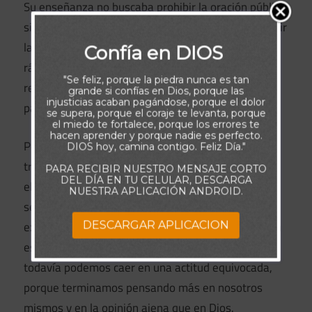
Su enseñanza no buscaba prohibir la oración pública,
sino advertir contra la hipocresía de orar para recibir
la aprobación de los demás. Tal vez pensamos
Confía en DIOS
rápidamente que jamás haríamos algo así, pero la
"Se feliz, porque la piedra nunca es tan
realidad es que orar en grupo puede resultar difícil
grande si confías en Dios, porque las
injusticias acaban pagándose, porque el dolor
para muchos de nosotros.
se supera, porque el coraje te levanta, porque
el miedo te fortalece, porque los errores te
hacen aprender y porque nadie es perfecto.
Por lo general, nuestro problema no consiste en
DIOS hoy, camina contigo. Feliz Día."
tratar de impresionar a otros con palabras
PARA RECIBIR NUESTRO MENSAJE CORTO
DEL DÍA EN TU CELULAR, DESCARGA
elocuentes o aparentar espiritualidad, sino en
NUESTRA APLICACIÓN ANDROID.
sentirnos inseguros, nerviosos o incapaces de
expresarnos bien. Sin embargo, si nuestra atención
DESCARGAR APLICACION
está centrada en cómo sonamos ante los demás,
todavía podemos caer en una actitud equivocada,
porque terminamos pensando más en nosotros
mismos y en la opinión ajena que en Dios.