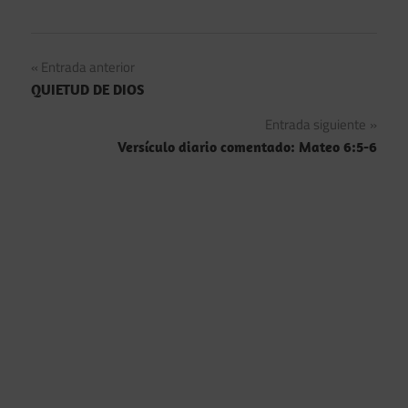
Navegación
Entrada anterior
QUIETUD DE DIOS
de
Entrada siguiente
entradas
Versículo diario comentado: Mateo 6:5-6