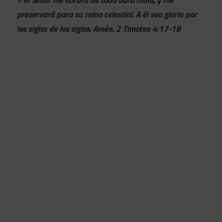
Y el Señor me librará de toda obra mala, y me
preservará para su reino celestial. A él sea gloria por
los siglos de los siglos. Amén. 2 Timoteo 4:17-18