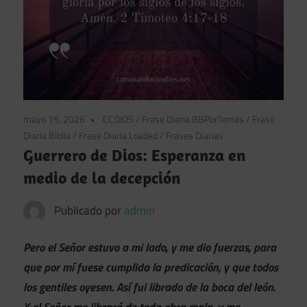
mayo 19, 2026
CCDIOS
/
Frase Diaria BBPorTemas
/
Frase
Diaria Biblia
/
Frase Diaria Loaded
/
Frases Diarias
Guerrero de Dios: Esperanza en
medio de la decepción
Publicado por
admin
Pero el Señor estuvo a mi lado, y me dio fuerzas, para
que por mí fuese cumplida la predicación, y que todos
los gentiles oyesen. Así fui librado de la boca del león.