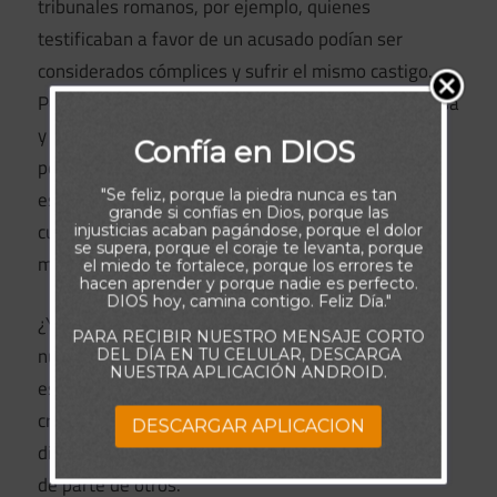
tribunales romanos, por ejemplo, quienes
testificaban a favor de un acusado podían ser
considerados cómplices y sufrir el mismo castigo.
Pero quizá también existía una causa más silenciosa
y cercana a nuestra realidad actual. Cuando las
Confía en DIOS
personas veían a Pablo, observaban a un gigante
"Se feliz, porque la piedra nunca es tan
espiritual, alguien cuya fe parecía capaz de resistir
grande si confías en Dios, porque las
cualquier prueba. Tal vez pensaban: “Él no necesita
injusticias acaban pagándose, porque el dolor
se supera, porque el coraje te levanta, porque
mi ayuda ni mi apoyo”.
el miedo te fortalece, porque los errores te
hacen aprender y porque nadie es perfecto.
DIOS hoy, camina contigo. Feliz Día."
¿Y acaso no hacemos nosotros lo mismo con
PARA RECIBIR NUESTRO MENSAJE CORTO
nuestros pastores, maestros bíblicos y líderes
DEL DÍA EN TU CELULAR, DESCARGA
NUESTRA APLICACIÓN ANDROID.
espirituales? A veces asumimos que, por ser
creyentes maduros, pueden enfrentar cualquier
DESCARGAR APLICACION
dificultad sin necesitar ánimo, compañía o cuidado
de parte de otros.