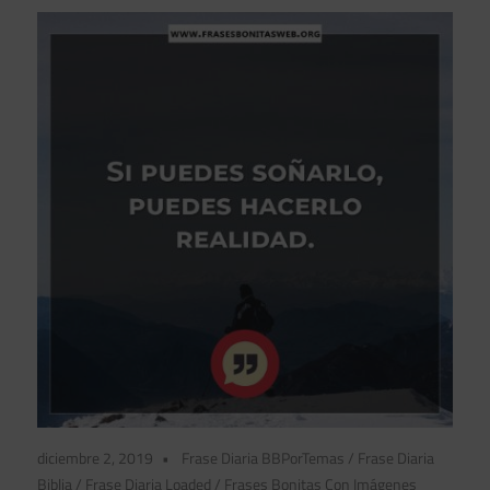
diciembre 2, 2019
Frase Diaria BBPorTemas
/
Frase Diaria
Biblia
/
Frase Diaria Loaded
/
Frases Bonitas Con Imágenes