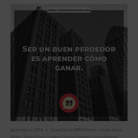
diciembre 4, 2019
Frase Diaria BBPorTemas
/
Frase Diaria
Biblia
/
Frase Diaria Loaded
/
Frases Bonitas Con Imágenes