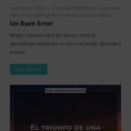
noviembre 30, 2019
Frase Diaria BBPorTemas
/
Frase Diaria
Biblia
/
Frase Diaria Loaded
/
Frases Bonitas Con Imágenes
Un Buen Error
Ningún maestro será tan bueno, como el
aprendizaje dejado por un error cometido. Aprende y
avanza.
Seguir leyendo