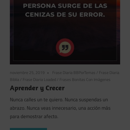
noviembre 25, 2019
Frase Diaria BBPorTemas
/
Frase Diaria
Biblia
/
Frase Diaria Loaded
/
Frases Bonitas Con Imágenes
Aprender y Crecer
Nunca calles un te quiero. Nunca suspendas un
abrazo. Nunca veas innecesario, una acción más
para demostrar afecto.