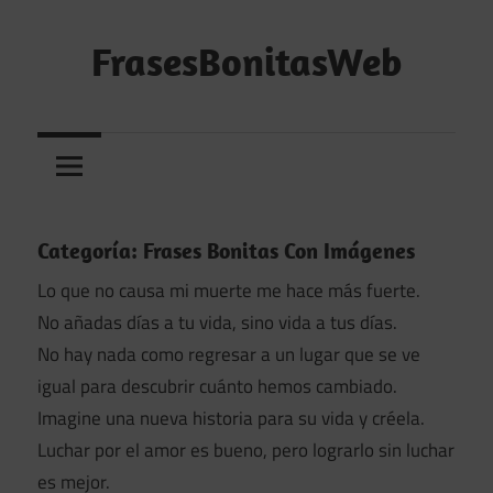
Saltar
al
FrasesBonitasWeb
contenido
Frases
bonitas,
frases
de
amor
Categoría:
Frases Bonitas Con Imágenes
y
Lo que no causa mi muerte me hace más fuerte.
frases
No añadas días a tu vida, sino vida a tus días.
de
No hay nada como regresar a un lugar que se ve
reflexión
igual para descubrir cuánto hemos cambiado.
diarias
Imagine una nueva historia para su vida y créela.
Luchar por el amor es bueno, pero lograrlo sin luchar
es mejor.