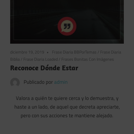
diciembre 19, 2019
Frase Diaria BBPorTemas
/
Frase Diaria
Biblia
/
Frase Diaria Loaded
/
Frases Bonitas Con Imágenes
Reconoce Dónde Estar
Publicado por
admin
Valora a quién te quiere cerca y lo demuestra, y
haste a un lado, de aquel que decreta apreciarte,
pero con sus acciones te mantiene alejado.