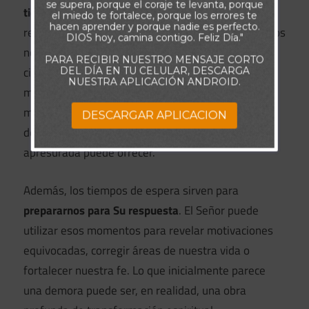
se supera, porque el coraje te levanta, porque
tiempo perfecto
. Muchas veces queremos
el miedo te fortalece, porque los errores te
hacen aprender y porque nadie es perfecto.
respuestas inmediatas, pero Dios ve lo que nosotros
DIOS hoy, camina contigo. Feliz Día."
no vemos. Durante ese período, Él acomoda las
PARA RECIBIR NUESTRO MENSAJE CORTO
circunstancias, prepara nuestro corazón y obra de
DEL DÍA EN TU CELULAR, DESCARGA
NUESTRA APLICACIÓN ANDROID.
maneras que quizá no comprendemos en el
momento. Saber que estamos caminando al ritmo
DESCARGAR APLICACION
de Dios trae una paz que ninguna decisión
apresurada puede ofrecer.
Además, los tiempos de espera sirven para
prepararnos para Su respuesta
. El Señor puede
utilizar esos momentos para revelar motivaciones
equivocadas, corregir áreas de nuestra vida o
fortalecer nuestra fe. Lo que inicialmente parece
una demora puede ser, en realidad, una obra