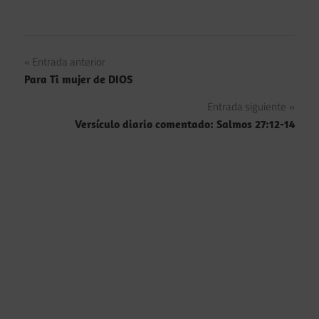
Navegación
Entrada anterior
Para Ti mujer de DIOS
de
Entrada siguiente
entradas
Versículo diario comentado: Salmos 27:12-14