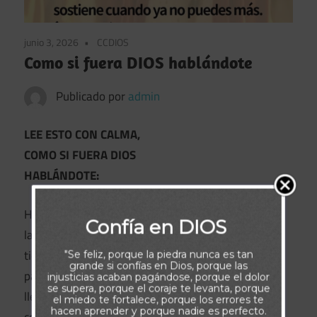
junio 3, 2026
CCDIOS
Como si fuera DIOS hablándote
Publicado por
admin
LEE ESTO CON CALMA,
COMO SI FUERA DIOS
HABLÁNDOTE:
Hay días que todo duele… el cuerpo,
Confía en DIOS
la mente, el alma. Días en los que no
tienes ganas de levantarte, ni fuerzas
"Se feliz, porque la piedra nunca es tan
grande si confías en Dios, porque las
para seguir. Pero justo ahí… Dios
injusticias acaban pagándose, porque el dolor
se supera, porque el coraje te levanta, porque
llega. Con Su silencio que abraza,
el miedo te fortalece, porque los errores te
hacen aprender y porque nadie es perfecto.
con Su voz que no juzga, con Su