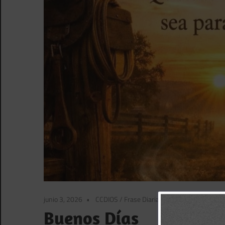
junio 3, 2026
CCDIOS
/
Frase Diaria BBPorTemas
/
Frase D
Buenos Días