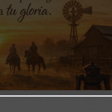
iaria Biblia
/
Frase Diaria Loaded
/
Frases Diarias