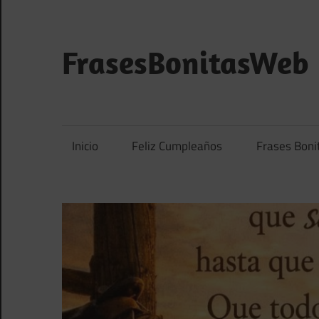
Saltar
al
contenido
FrasesBonitasWeb
Frases
bonitas,
frases
Inicio
Feliz Cumpleaños
Frases Boni
de
amor
y
frases
de
reflexión
diarias