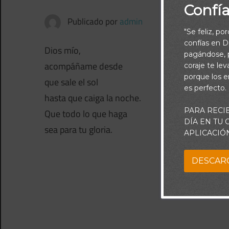
Confí
Publicado por
admin
"Se feliz, po
confías en Di
Dios mío,
pagándose, p
acompáñame desde
coraje te le
porque los e
que sale el sol
es perfecto.
hasta que caiga la noche.
PARA RECI
Que todo lo que haga
DÍA EN TU
sea para tu gloria.
APLICACIÓ
DESCAR