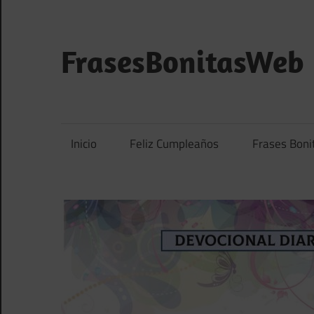
Saltar
al
contenido
FrasesBonitasWeb
Frases
bonitas,
frases
Inicio
Feliz Cumpleaños
Frases Boni
de
amor
y
frases
de
reflexión
diarias