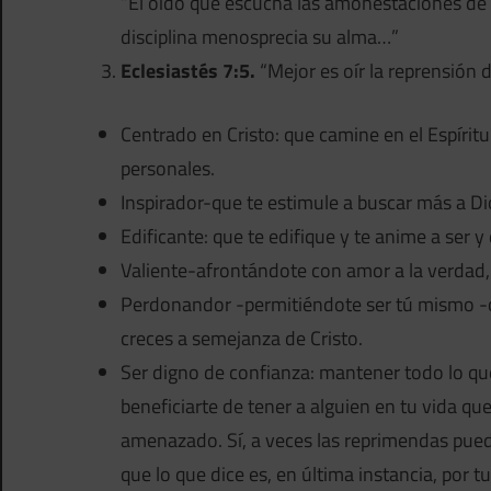
“El oído que escucha las amonestaciones de la
disciplina menosprecia su alma…”
Eclesiastés 7:5.
“Mejor es oír la reprensión d
Centrado en Cristo: que camine en el Espíritu 
personales.
Inspirador-que te estimule a buscar más a Di
Edificante: que te edifique y te anime a ser y
Valiente-afrontándote con amor a la verdad, i
Perdonandor -permitiéndote ser tú mismo -c
creces a semejanza de Cristo.
Ser digno de confianza: mantener todo lo que
beneficiarte de tener a alguien en tu vida que
amenazado. Sí, a veces las reprimendas puede
que lo que dice es, en última instancia, por 