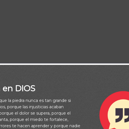
a en DIOS
rque la piedra nunca es tan grande si
os, porque las injusticias acaban
ero de responsabilidad que esté centrado en Cristo, sea
orque el dolor se supera, porque el
o de confianza, y que siempre hable de Tu verdad en mi vida. En
vanta, porque el miedo te fortalece,
rrores te hacen aprender y porque nadie