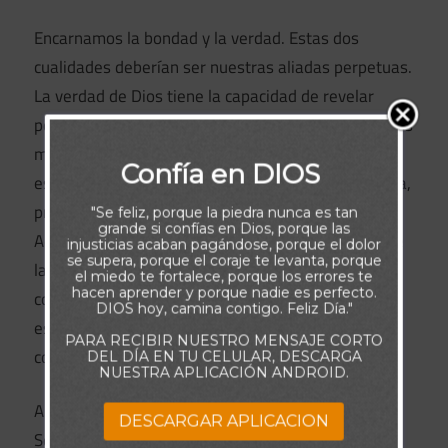
Encarnamos la bondad y la verdad. Estas dos
cualidades deberían ser nuestras aliadas perpetuas.
La verdad de Dios tiene la capacidad de revelar
pensamientos y acciones injustos, tanto en nosotros
mismos como en los demás. Cuando se produce
Confía en DIOS
esta revelación, la bondad actúa como salvaguardia,
preservando las relaciones de cualquier daño.
"Se feliz, porque la piedra nunca es tan
grande si confías en Dios, porque las
Además, puede evitar luchas y divisiones dentro de
injusticias acaban pagándose, porque el dolor
se supera, porque el coraje te levanta, porque
la comunidad eclesial. Dios desea que nos
el miedo te fortalece, porque los errores te
hacen aprender y porque nadie es perfecto.
comuniquemos sinceramente unos con otros, pero
DIOS hoy, camina contigo. Feliz Día."
es crucial que lo hagamos con un espíritu de amor
PARA RECIBIR NUESTRO MENSAJE CORTO
compasivo.
DEL DÍA EN TU CELULAR, DESCARGA
NUESTRA APLICACIÓN ANDROID.
A medida que continuamos nuestro camino con el
DESCARGAR APLICACION
Señor, Él nutre el crecimiento de Sus virtudes en