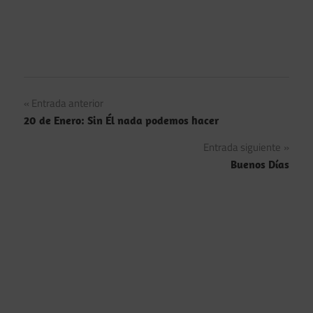
Navegación
Entrada anterior
20 de Enero: Sin Él nada podemos hacer
de
Entrada siguiente
entradas
Buenos Días