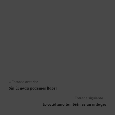
Navegación
Entrada anterior
Sin Él nada podemos hacer
de
Entrada siguiente
entradas
Lo cotidiano también es un milagro