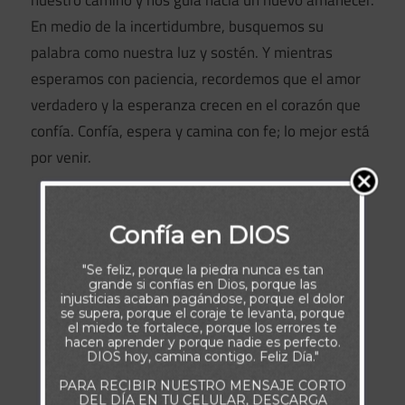
nuestro camino y nos guía hacia un nuevo amanecer.
En medio de la incertidumbre, busquemos su
palabra como nuestra luz y sostén. Y mientras
esperamos con paciencia, recordemos que el amor
verdadero y la esperanza crecen en el corazón que
confía. Confía, espera y camina con fe; lo mejor está
por venir.
Confía en DIOS
"Se feliz, porque la piedra nunca es tan
grande si confías en Dios, porque las
injusticias acaban pagándose, porque el dolor
se supera, porque el coraje te levanta, porque
el miedo te fortalece, porque los errores te
hacen aprender y porque nadie es perfecto.
DIOS hoy, camina contigo. Feliz Día."
PARA RECIBIR NUESTRO MENSAJE CORTO
DEL DÍA EN TU CELULAR, DESCARGA