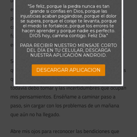
de Tu amor. Ayúdame a comprender que el ayer ya
"Se feliz, porque la piedra nunca es tan
está en Tus manos y que el mañana también te
grande si confías en Dios, porque las
injusticias acaban pagándose, porque el dolor
pertenece. Dame la gracia de vivir este día con un
se supera, porque el coraje te levanta, porque
corazón tranquilo, confiando en que Tú me darás la
el miedo te fortalece, porque los errores te
hacen aprender y porque nadie es perfecto.
fuerza, la sabiduría y la provisión que necesite para
DIOS hoy, camina contigo. Feliz Día."
enfrentar cada momento.
PARA RECIBIR NUESTRO MENSAJE CORTO
DEL DÍA EN TU CELULAR, DESCARGA
NUESTRA APLICACIÓN ANDROID.
Señor, hoy dejo delante de Ti las preocupaciones
que intentan robar mi paz. Te entrego los problemas
DESCARGAR APLICACION
que aún no tienen solución, las decisiones que
todavía debo tomar y las incertidumbres que ocupan
mis pensamientos. Enséñame a caminar paso a
paso, sin cargar con los problemas de un mañana
que aún no ha llegado.
Abre mis ojos para reconocer las bendiciones que