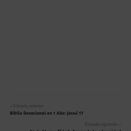
Navegación
Entrada anterior
Biblia Devocional en 1 Año: Josué 17
de
Entrada siguiente
entradas