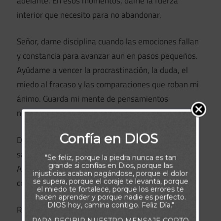
adelante. En esos momentos, dame la fuerza
interior que necesito para no abandonar.
Señor, dame disciplina cuando las emociones fallan
y constancia para avanzar aun en pasos pequeños.
Ayúdame a vencer la procrastinación, la duda, el
miedo al fracaso y las comparaciones que roban mi
ánimo. Guarda mi mente de pensamientos
negativos y mi corazón del desánimo.
Confía en DIOS
Dame paciencia para esperar los resultados y
sabiduría para aprender durante el proceso.
"Se feliz, porque la piedra nunca es tan
grande si confías en Dios, porque las
Ayúdame a superar los obstáculos externos, las
injusticias acaban pagándose, porque el dolor
críticas y los contratiempos sin perder el enfoque.
se supera, porque el coraje te levanta, porque
el miedo te fortalece, porque los errores te
hacen aprender y porque nadie es perfecto.
DIOS hoy, camina contigo. Feliz Día."
Renueva mi motivación cada día. Recuérdame que
PARA RECIBIR NUESTRO MENSAJE CORTO