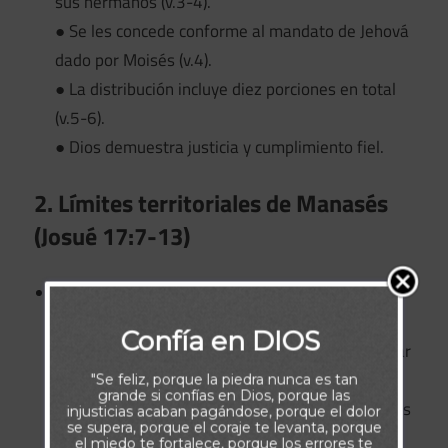
sus hermanos (v.3-4).
● Se les concede conforme al mandato de Jehová
dado por Moisés (v.4).
● La distribución incluye diez porciones en total
(v.5-6).
● Dios demuestra justicia y cumplimiento fiel.
2. Límites territoriales de Manasés
(Josué 17:7-13)
Se describen las fronteras y ciudades asignadas
(v.7-10).
Confía en DIOS
● Algunas ciudades dentro del territorio de Isacar
y Aser pertenecen a Manasés (v.11).
"Se feliz, porque la piedra nunca es tan
grande si confías en Dios, porque las
● Sin embargo, no expulsan completamente a los
injusticias acaban pagándose, porque el dolor
se supera, porque el coraje te levanta, porque
cananeos (v.12).
el miedo te fortalece, porque los errores te