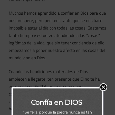
Muchos hemos aprendido a confiar en Dios para que
nos prospere, pero pedimos tanto que se nos hace
imposible estar al día con todas las cosas. Gastamos
tanto tiempo y esfuerzo atendiendo a las “cosas”
legítimas de la vida, que sin tener conciencia de ello
empezamos a poner nuestro afecto en las cosas del
mundo y no en Dios.
Cuando las bendiciones materiales de Dios
empiecen a llegarte, ten presente que Él no te ha
entrenado en Su Palabra para que puedas
consumirla en tus propios deseos. Él te ha dado a
conocer Su Palabra para que vivas en el Espíritu y
Confía en DIOS
hagas la obra que te ha llamado a cumplir.
"Se feliz, porque la piedra nunca es tan