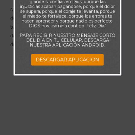
grande si confías en Dios, porque las
injusticias acaban pagándose, porque el dolor
No dejes que las cosas de este mundo te hagan
se supera, porque el coraje te levanta, porque
el miedo te fortalece, porque los errores te
desaprovechar las cosas gloriosas del Espíritu. Pon
hacen aprender y porque nadie es perfecto.
tus prioridades en orden de acuerdo con la Palabra
DIOS hoy, camina contigo. Feliz Día."
de Dios. Coloca tu mirada en las cosas de arriba, ¡y
PARA RECIBIR NUESTRO MENSAJE CORTO
DEL DÍA EN TU CELULAR, DESCARGA
descubrirás la realidad de la vida celestial!
NUESTRA APLICACIÓN ANDROID.
DESCARGAR APLICACION