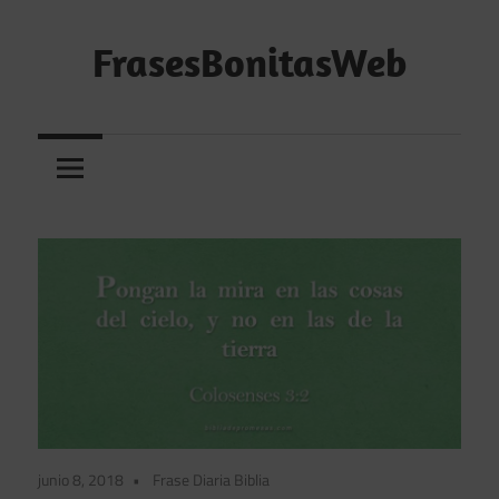
Saltar
al
FrasesBonitasWeb
contenido
Frases
bonitas,
frases
de
amor
y
frases
de
reflexión
diarias
junio 8, 2018
Frase Diaria Biblia