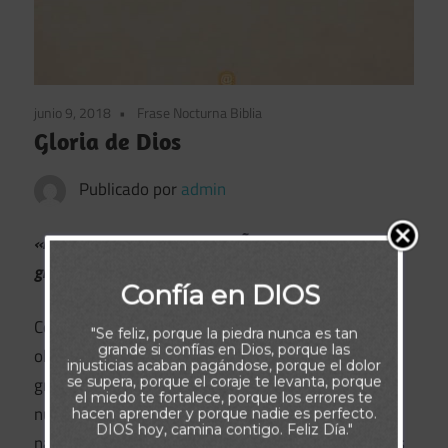
junio 9, 2018
Frase Nocturna Biblia
Gloria de Dios
Publicado por
admin
«No hay nadie como tú, oh SEÑOR; grande eres tú, y
grande es tu nombre en poderío» (Jeremías 10:6)
Confía en DIOS
Como cada día, hoy fue una oportunidad para
"Se feliz, porque la piedra nunca es tan
grande si confías en Dios, porque las
observar la gloria de Dios, las evidencias de su
injusticias acaban pagándose, porque el dolor
grandeza. Mañana, con el amanecer, la tendrás
se supera, porque el coraje te levanta, porque
el miedo te fortalece, porque los errores te
nuevamente, verás su obra en la belleza de la
hacen aprender y porque nadie es perfecto.
DIOS hoy, camina contigo. Feliz Día."
naturaleza, en la risa de un niño y en el amor de los