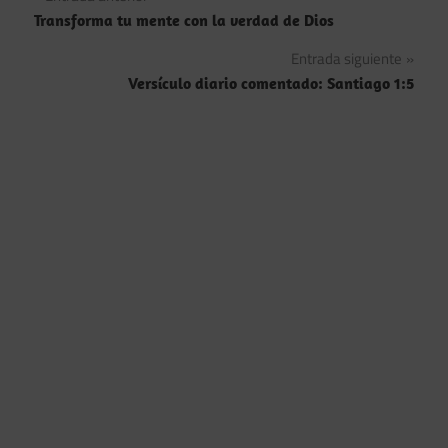
Navegación
Transforma tu mente con la verdad de Dios
de
Entrada siguiente
entradas
Versículo diario comentado: Santiago 1:5