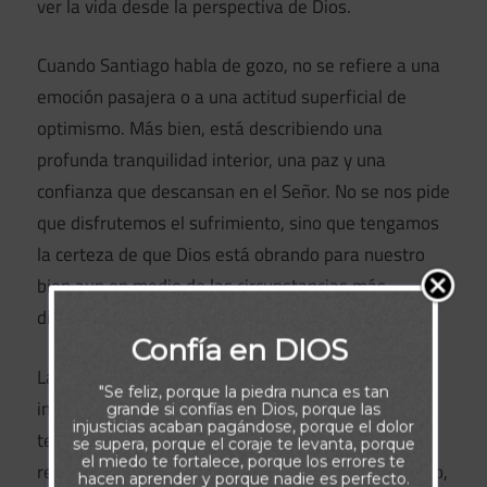
ver la vida desde la perspectiva de Dios.
Cuando Santiago habla de gozo, no se refiere a una
emoción pasajera o a una actitud superficial de
optimismo. Más bien, está describiendo una
profunda tranquilidad interior, una paz y una
confianza que descansan en el Señor. No se nos pide
que disfrutemos el sufrimiento, sino que tengamos
la certeza de que Dios está obrando para nuestro
bien aun en medio de las circunstancias más
difíciles.
Confía en DIOS
La actitud con la que enfrentamos las pruebas
"Se feliz, porque la piedra nunca es tan
influirá en lo que llegaremos a ser cuando estas
grande si confías en Dios, porque las
injusticias acaban pagándose, porque el dolor
terminen. Cuando nuestra fe es probada, el
se supera, porque el coraje te levanta, porque
el miedo te fortalece, porque los errores te
resultado es la perseverancia. Y al comprender esto,
hacen aprender y porque nadie es perfecto.