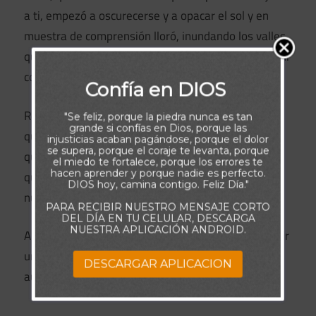
a ti, empezó a oscurecerse y a opacar el sol y en
muestra de comprensión lloró, inundando los valles
que vieron crecer mi inspiración, que tan frágil es mi
corazón.
Confía en DIOS
Reflexioné acerca de nuestro amor, confirmando
"Se feliz, porque la piedra nunca es tan
grande si confías en Dios, porque las
que estar lejos de ti, no es la solución, pero que
injusticias acaban pagándose, porque el dolor
se supera, porque el coraje te levanta, porque
querer besarte para ti no es una opción, que pedir
el miedo te fortalece, porque los errores te
hacen aprender y porque nadie es perfecto.
que cumplas mi lista de deseos, no eliminará
DIOS hoy, camina contigo. Feliz Día."
nuestra ilusión.
PARA RECIBIR NUESTRO MENSAJE CORTO
DEL DÍA EN TU CELULAR, DESCARGA
NUESTRA APLICACIÓN ANDROID.
Aunque el egoísmo me dice que te convenza de vivir
un imposible amor, solo quiero que seas feliz,
DESCARGAR APLICACION
aunque la razón de tu fidelidad no sea yo.