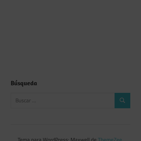
Búsqueda
Tema para WordPress: Maxwell de
ThemeZee
.