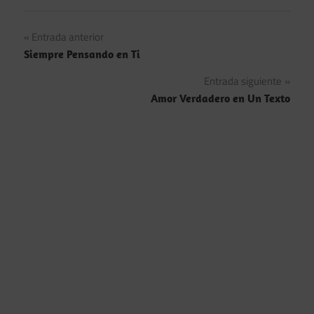
Navegación
Entrada anterior
Siempre Pensando en Ti
de
Entrada siguiente
entradas
Amor Verdadero en Un Texto