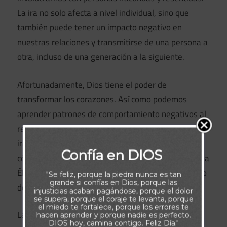
La ira no solo afecta a nivel individual, sino que
también puede tener un impacto negativo en
nuestras relaciones y transmitirse de una persona a
otra, incluso de una generación a la siguiente.
Afortunadamente, Dios tiene el poder de
transformar los corazones. Así como podemos
aprender patrones de comportamiento negativos al
relacionarnos con personas que son presa fácil de la
ira y la rabia, también podemos aprender de otros
Confía en DIOS
cómo acercarnos al Señor. Jesús nos invita a acudir a
Él, aprender de Su ejemplo y encontrar el verdadero
"Se feliz, porque la piedra nunca es tan
grande si confías en Dios, porque las
descanso para nuestras almas.
injusticias acaban pagándose, porque el dolor
se supera, porque el coraje te levanta, porque
el miedo te fortalece, porque los errores te
La pregunta que debemos hacernos es: ¿Qué
hacen aprender y porque nadie es perfecto.
DIOS hoy, camina contigo. Feliz Día."