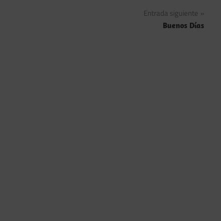
de
Entrada siguiente
entradas
Buenos Días