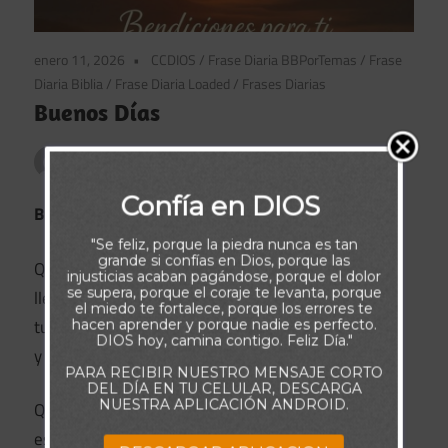
enero 11, 2026
CCDIOS
/
Frase Diaria BBPorTemas
/
Frase
Diaria Biblia
/
Frase Diaria Loaded
/
Frases Diarias
Buenos Días
Publicado por
admin
Confía en DIOS
Buenos días
"Se feliz, porque la piedra nunca es tan
grande si confías en Dios, porque las
Que este nuevo amanecer
injusticias acaban pagándose, porque el dolor
se supera, porque el coraje te levanta, porque
llene tu alma de paz,
el miedo te fortalece, porque los errores te
tu mente de claridad
hacen aprender y porque nadie es perfecto.
DIOS hoy, camina contigo. Feliz Día."
y tu corazón de gratitud.
PARA RECIBIR NUESTRO MENSAJE CORTO
DEL DÍA EN TU CELULAR, DESCARGA
NUESTRA APLICACIÓN ANDROID.
Que cada paso que des hoy
esté guiado por la luz de Dios