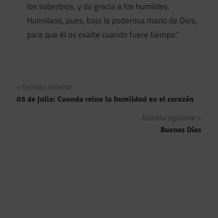
los soberbios, y da gracia a los humildes.
Humillaos, pues, bajo la poderosa mano de Dios,
para que él os exalte cuando fuere tiempo.”
Navegación
Entrada anterior
05 de Julio: Cuando reina la humildad en el corazón
de
Entrada siguiente
entradas
Buenos Días