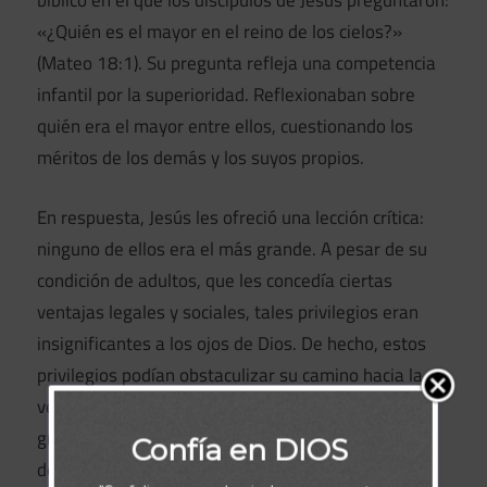
bíblico en el que los discípulos de Jesús preguntaron:
«¿Quién es el mayor en el reino de los cielos?»
(Mateo 18:1). Su pregunta refleja una competencia
infantil por la superioridad. Reflexionaban sobre
quién era el mayor entre ellos, cuestionando los
méritos de los demás y los suyos propios.
En respuesta, Jesús les ofreció una lección crítica:
ninguno de ellos era el más grande. A pesar de su
condición de adultos, que les concedía ciertas
ventajas legales y sociales, tales privilegios eran
insignificantes a los ojos de Dios. De hecho, estos
privilegios podían obstaculizar su camino hacia la
verdadera grandeza. En el reino de Dios, la
grandeza se mide de otra manera. Se trata de
Confía en DIOS
despojarse del poder y del estatus, y abrazar la