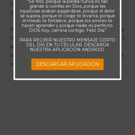
"Se feliz, porque la piedra nunca es tan
humildad y la bajeza, como hizo Jesús (Filipenses
grande si confías en Dios, porque las
injusticias acaban pagándose, porque el dolor
2:5-8). Ésta es la cualidad infantil que Dios aprecia.
se supera, porque el coraje te levanta, porque
el miedo te fortalece, porque los errores te
hacen aprender y porque nadie es perfecto.
Para quienes siguen a Jesús, esta enseñanza es una
DIOS hoy, camina contigo. Feliz Día."
invitación a renunciar a cualquier estatus mundano y
PARA RECIBIR NUESTRO MENSAJE CORTO
DEL DÍA EN TU CELULAR, DESCARGA
abrazar la humildad y la sencillez. Al hacerlo,
NUESTRA APLICACIÓN ANDROID.
podremos descubrir el reino de Dios en nuestra vida
cotidiana.
DESCARGAR APLICACION