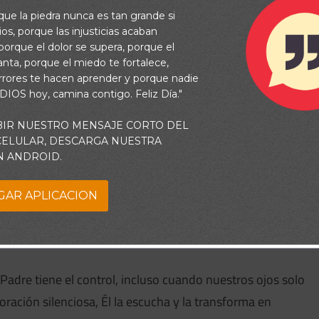
ías difíciles
rque la piedra nunca es tan grande si
os, porque las injusticias acaban
orque el dolor se supera, porque el
vanta, porque el miedo te fortalece,
rrores te hacen aprender y porque nadie
 DIOS hoy, camina contigo. Feliz Día."
BIR NUESTRO MENSAJE CORTO DEL
 CELULAR, DESCARGA NUESTRA
N ANDROID.
parecen agotarse y las respuestas no llegan, nuestra fe es
ar en Él, a soltar lo que no entendemos y abrazar Su
GAR APLICACION
 problemas desaparezcan de inmediato, sino que
 ellos.
l Padre tiene el control, incluso cuando nuestros ojos solo
ración silenciosa, Él la escucha y la transforma en