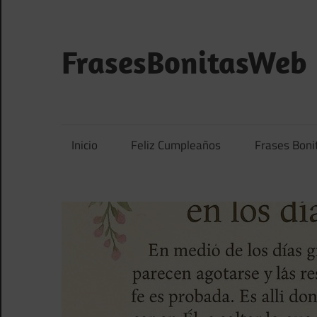
Saltar
al
contenido
FrasesBonitasWeb
Frases
bonitas,
frases
Inicio
Feliz Cumpleaños
Frases Boni
de
amor
y
frases
de
reflexión
diarias