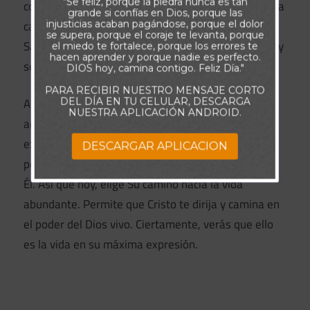
"Se feliz, porque la piedra nunca es tan
completo en Él y en lo que considera importante. Y a
grande si confías en Dios, porque las
cambio, vives en el extraordinario poder del
injusticias acaban pagándose, porque el dolor
se supera, porque el coraje te levanta, porque
Salvador resucitado, con Su paz, alegría, confianza y
el miedo te fortalece, porque los errores te
hacen aprender y porque nadie es perfecto.
seguridad.
DIOS hoy, camina contigo. Feliz Día."
PARA RECIBIR NUESTRO MENSAJE CORTO
DEL DÍA EN TU CELULAR, DESCARGA
Amigo, el Padre no te ha llamado sólo a una vida
NUESTRA APLICACIÓN ANDROID.
adecuada: quiere que tu existencia sea
extraordinaria. Por eso, todo lo que te envía tiene
DESCARGAR APLICACION
por objeto enseñarte a vivir verdaderamente para
Él. Así que hoy, elige Su camino hacia la vida
abundante. Permite que Cristo te dirija y camina en
el poder del Dios vivo. Ciertamente, verás que ello
es la vida en su máxima expresión.