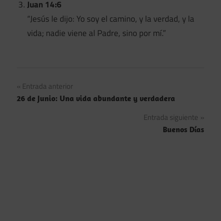
Juan 14:6
“Jesús le dijo: Yo soy el camino, y la verdad, y la
vida; nadie viene al Padre, sino por mí.”
Navegación
Entrada anterior
26 de Junio: Una vida abundante y verdadera
de
Entrada siguiente
entradas
Buenos Días