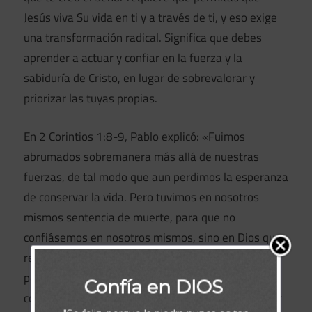
Jesús viva Su vida en ti y a través de ti, y eso exige
una transformación radical. Significa que debes
aprender a actuar y confiar en la fuerza y la
sabiduría de Cristo, en lugar de sobrevalorar y
priorizar las tuyas propias.
En 2 Corintios 1:8-9, Pablo explicó: «Fuimos
abrumados sobremanera más allá de nuestras
fuerzas, de tal modo que aun perdimos la esperanza
de conservar la vida. Pero tuvimos en nosotros
mismos sentencia de muerte, para que no
confiásemos en nosotros mismos, sino en Dios que
resucita a los muertos; En otras palabras, el Señor
permite las pruebas para que dejes de distraerte
Confía en DIOS
con cuestiones periféricas y centres tu atención por