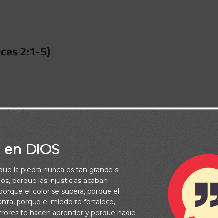
eces 2:1-5)
ra (v.2).
onstante (v.3).
a en DIOS
rque la piedra nunca es tan grande si
ional (Jueces 2:6-10)
os, porque las injusticias acaban
orque el dolor se supera, porque el
vanta, porque el miedo te fortalece,
rrores te hacen aprender y porque nadie