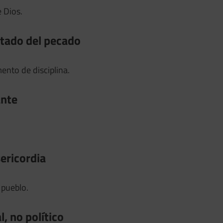
 Dios.
ltado del pecado
ento de disciplina.
ante
sericordia
 pueblo.
l, no político