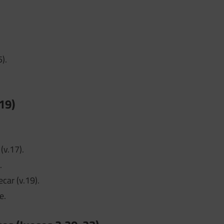
).
19)
(v.17).
.
car (v.19).
e.