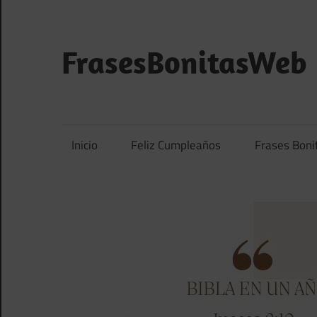
Saltar
al
contenido
FrasesBonitasWeb
Frases
bonitas,
frases
Inicio
Feliz Cumpleaños
Frases Boni
de
amor
y
frases
de
reflexión
diarias