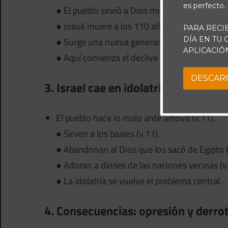
es perfecto.
● El pueblo sirvió a Dios mientras vivían los lí
● Josué muere a los 110 años (v.8).
PARA RECI
DÍA EN TU
● Surge una nueva generación que no conocía
APLICACIÓ
● Aquí comienza el declive espiritual.
DESCAR
3. Israel cae en idolatría (Jueces 2:
El pueblo hace lo malo ante Jehová (v.11).
● Sirven a los baales (v.11).
● Abandonan al Dios que los sacó de Egipto (
● Adoran a dioses de las naciones vecinas (v
● La idolatría se vuelve el problema central.
4. Consecuencias: opresión y derrot