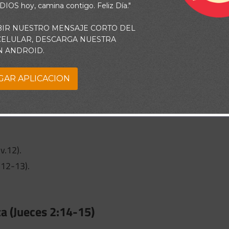
 DIOS hoy, camina contigo. Feliz Día."
deres fieles (v.7).
BIR NUESTRO MENSAJE CORTO DEL
 CELULAR, DESCARGA NUESTRA
 a Dios (v.10).
N ANDROID.
GAR APLICACION
11-13)
v.12).
.12-13).
a (Jueces 2:14-15)