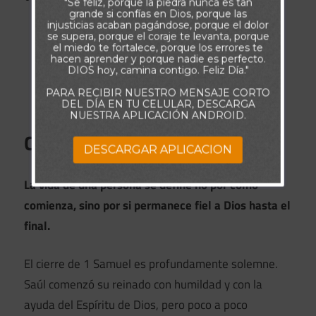
"Se feliz, porque la piedra nunca es tan
grande si confías en Dios, porque las
atrás.
injusticias acaban pagándose, porque el dolor
se supera, porque el coraje te levanta, porque
● Hombres valientes viajan de noche.
el miedo te fortalece, porque los errores te
● Recuperan los cuerpos de Saúl y sus hijos.
hacen aprender y porque nadie es perfecto.
DIOS hoy, camina contigo. Feliz Día."
● Les dan sepultura digna.
PARA RECIBIR NUESTRO MENSAJE CORTO
● Ayunan durante siete días.
DEL DÍA EN TU CELULAR, DESCARGA
NUESTRA APLICACIÓN ANDROID.
Conclusión final
DESCARGAR APLICACION
La vida de una persona se define no por cómo
comienza, sino por si permanece fiel a Dios hasta el
final.
El cierre de 1 Samuel es profundamente solemne.
Saúl comenzó su reinado con humildad y con la
ayuda del Espíritu de Dios, pero poco a poco