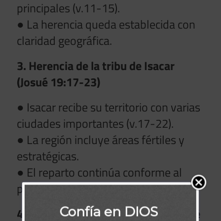
principales (v.11-15).
● La herencia queda establecida con
claridad geográfica.
3. Herencia de la tribu de Isacar
(Josué 19:17-23)
● Isacar recibe su territorio con varias
ciudades importantes (v.17-22).
● La región incluye áreas fértiles y
estratégicas.
● El reparto continúa conforme al
plan divino.
Confía en DIOS
4. Herencia de la tribu de Aser (Josué