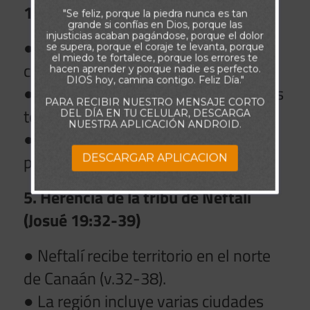
19:24-31)
"Se feliz, porque la piedra nunca es tan
grande si confías en Dios, porque las
injusticias acaban pagándose, porque el dolor
● Aser recibe territorio cerca de la
se supera, porque el coraje te levanta, porque
el miedo te fortalece, porque los errores te
costa y zonas fértiles (v.24-29).
hacen aprender y porque nadie es perfecto.
DIOS hoy, camina contigo. Feliz Día."
● Se enumeran sus ciudades y límites
PARA RECIBIR NUESTRO MENSAJE CORTO
territoriales (v.30-31).
DEL DÍA EN TU CELULAR, DESCARGA
NUESTRA APLICACIÓN ANDROID.
● Dios continúa cumpliendo su
promesa a cada tribu.
DESCARGAR APLICACION
5. Herencia de la tribu de Neftalí
(Josué 19:32-39)
● Neftalí recibe territorio en el norte
de Canaán (v.32-38).
● La región incluye varias ciudades