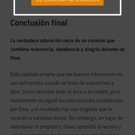
● Mical permanece sin hijos hasta su muerte.
Conclusión final
La verdadera adoración nace de un corazón que
combina reverencia, obediencia y alegría delante de
Dios.
Este capítulo enseña que las buenas intenciones no
son suficientes cuando se trata de acercarnos a
Dios. David deseaba traer el arca a Jerusalén, pero
inicialmente no siguió las instrucciones establecidas
por Dios, y el resultado fue una tragedia que le
recordó la santidad divina. Sin embargo, en lugar de
abandonar el propósito, David aprendió la lección y