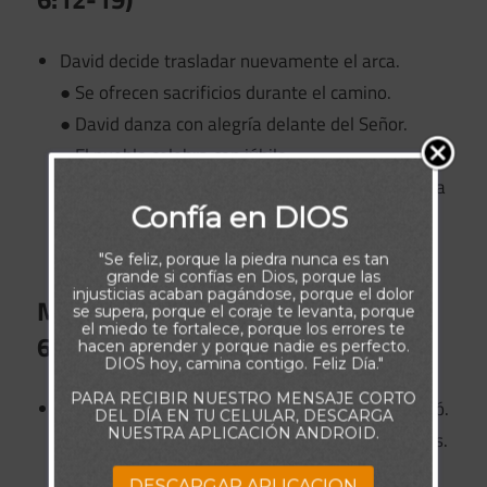
David decide trasladar nuevamente el arca.
● Se ofrecen sacrificios durante el camino.
● David danza con alegría delante del Señor.
● El pueblo celebra con júbilo.
● El arca es colocada en la tienda preparada para
Confía en DIOS
ella.
● David bendice al pueblo y reparte alimentos.
"Se feliz, porque la piedra nunca es tan
grande si confías en Dios, porque las
injusticias acaban pagándose, porque el dolor
Mical desprecia a David (2 Samuel
se supera, porque el coraje te levanta, porque
el miedo te fortalece, porque los errores te
6:20-23)
hacen aprender y porque nadie es perfecto.
DIOS hoy, camina contigo. Feliz Día."
PARA RECIBIR NUESTRO MENSAJE CORTO
Mical critica la manera en que David se comportó.
DEL DÍA EN TU CELULAR, DESCARGA
NUESTRA APLICACIÓN ANDROID.
● David responde que se humilló delante de Dios.
● Afirma que prefiere agradar al Señor.
DESCARGAR APLICACION