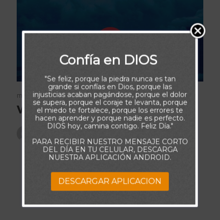
Confía en DIOS
"Se feliz, porque la piedra nunca es tan
grande si confías en Dios, porque las
marzo 11, 2019
Frases Bonitas Cortas
injusticias acaban pagándose, porque el dolor
se supera, porque el coraje te levanta, porque
Vivan Mis Enemigos
el miedo te fortalece, porque los errores te
hacen aprender y porque nadie es perfecto.
DIOS hoy, camina contigo. Feliz Día."
Publicado por
admin
PARA RECIBIR NUESTRO MENSAJE CORTO
DEL DÍA EN TU CELULAR, DESCARGA
NUESTRA APLICACIÓN ANDROID.
Prefiero a un enemigo feroz, que a un amigo
inconfiable, porque el enemigo, jamás podrá
DESCARGAR APLICACION
traicionarme.