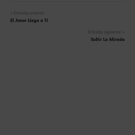
Navegación
Entrada anterior
El Amor Llega a Ti
de
Entrada siguiente
entradas
Subir La Mirada