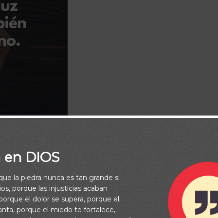
a en DIOS
rque la piedra nunca es tan grande si
lexión
/
Videos Diarios
os, porque las injusticias acaban
lmo 23: Nada Faltará en Tu
orque el dolor se supera, porque el
vanta, porque el miedo te fortalece,