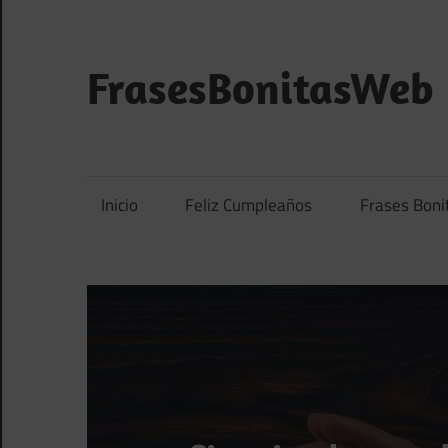
Saltar
al
contenido
FrasesBonitasWeb
Frases
bonitas,
frases
Inicio
Feliz Cumpleaños
Frases Boni
de
amor
y
frases
de
reflexión
diarias