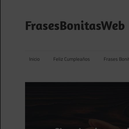
Saltar
al
contenido
FrasesBonitasWeb
Frases
bonitas,
frases
Inicio
Feliz Cumpleaños
Frases Boni
de
amor
y
frases
de
reflexión
diarias