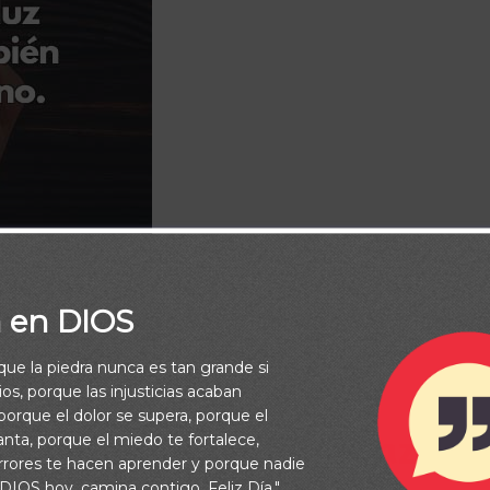
a en DIOS
rque la piedra nunca es tan grande si
os, porque las injusticias acaban
exión
/
Videos Diarios
orque el dolor se supera, porque el
ación para que haya paz,
vanta, porque el miedo te fortalece,
rrores te hacen aprender y porque nadie
 DIOS hoy, camina contigo. Feliz Día."