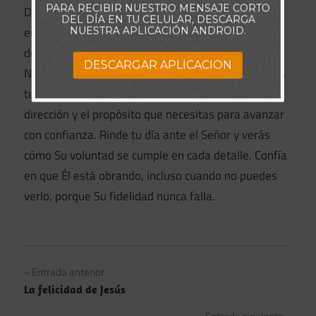
PARA RECIBIR NUESTRO MENSAJE CORTO
Dios tiene un plan perfecto para ti, y cuando le
DEL DÍA EN TU CELULAR, DESCARGA
entregas tu día con humildad y fe, Él abre caminos,
NUESTRA APLICACIÓN ANDROID.
derriba obstáculos y llena tu corazón de esperanza.
DESCARGAR APLICACION
No dejes que la incertidumbre o las preocupaciones
te roben la paz; en Su presencia, encontrarás la
dirección y el propósito que necesitas para avanzar
con confianza. Rinde tu día ante el Señor y verás
cómo Su voluntad se cumple en cada detalle. Confía
en que Él está obrando, incluso cuando no puedes
verlo, porque Su fidelidad nunca falla.
Navegación
Entrada anterior
La felicidad de Jesús
de