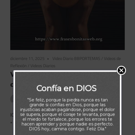
diciembre 11, 2025
Video Diario BBPORTEMAS
/
Videos de
Reflexión
/
Videos Diarios
Videos de La Noche: El Señor
cumplirá Su Propósito en Ti
Confía en DIOS
Publicado por
admin
"Se feliz, porque la piedra nunca es tan
grande si confías en Dios, porque las
injusticias acaban pagándose, porque el dolor
I0xAo0seAM8+
se supera, porque el coraje te levanta, porque
el miedo te fortalece, porque los errores te
*
hacen aprender y porque nadie es perfecto.
DIOS hoy, camina contigo. Feliz Día."