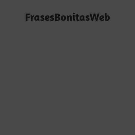
Saltar
al
FrasesBonitasWeb
contenido
Frases
bonitas,
frases
de
amor
y
frases
de
reflexión
diarias