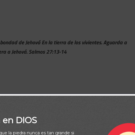
bondad de Jehová En la tierra de los vivientes. Aguarda a
spera a Jehová. Salmos 27:13-14
a en DIOS
rque la piedra nunca es tan grande si