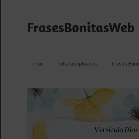
Saltar
al
contenido
FrasesBonitasWeb
Frases
bonitas,
frases
Inicio
Feliz Cumpleaños
Frases Boni
de
amor
y
frases
de
reflexión
diarias