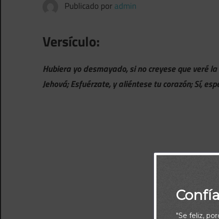
Publicado por
admin
Versículo:
Hubiera yo desmayado, si no creyese que veré la 
Jehová; Esfuérzate, y aliéntese tu corazón; Sí, e
Confí
"Se feliz, po