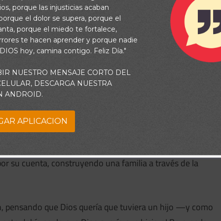
os, porque las injusticias acaban
orque el dolor se supera, porque el
vanta, porque el miedo te fortalece,
rrores te hacen aprender y porque nadie
 DIOS hoy, camina contigo. Feliz Día."
. Un ritmo rápido no es necesariamente malo, pero debemos
BIR NUESTRO MENSAJE CORTO DEL
 CELULAR, DESCARGA NUESTRA
sfacción inmediata que ya no podamos esperar el tiempo de
N ANDROID.
GAR APLICACION
sara su frustración por no tener hijos, Dios le reveló que
cia incontable vendría después. Abraham le creyó a Dios,
or su cuenta, construyendo una familia a través de la
, pensando que Dios quería que tuviera un hijo —y como