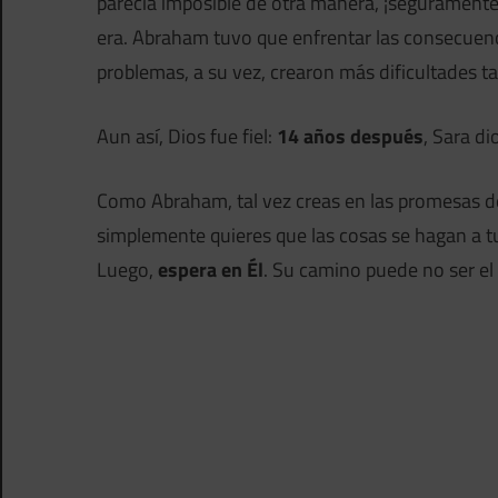
parecía imposible de otra manera, ¡seguramente e
era. Abraham tuvo que enfrentar las consecuenci
problemas, a su vez, crearon más dificultades tan
Aun así, Dios fue fiel:
14 años después
, Sara di
Como Abraham, tal vez creas en las promesas de
simplemente quieres que las cosas se hagan a tu
Luego,
espera en Él
. Su camino puede no ser el