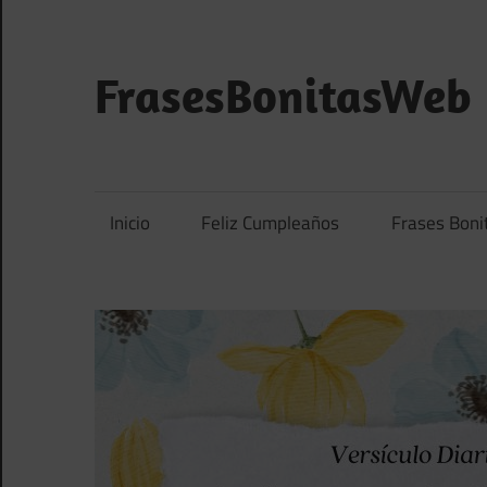
Saltar
al
contenido
FrasesBonitasWeb
Frases
bonitas,
frases
Inicio
Feliz Cumpleaños
Frases Boni
de
amor
y
frases
de
reflexión
diarias