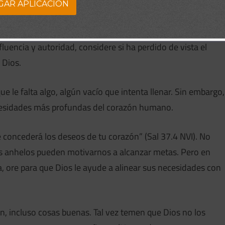
GAR APLICACION
sus deseos:
ncia y autoridad, considere si ha perdido de vista el
 Dios.
le falta algo, algún vacío que intenta llenar. Sin embargo,
ecesidades más profundas del corazón humano.
 te concederá los deseos de tu corazón” (Sal 37.4 NVI). No
os anhelos pueden motivarnos a alcanzar metas. Pero en
, ore para que Dios le ayude a alinear sus necesidades con
n, incluso cosas buenas. Tal vez temen que Dios no los