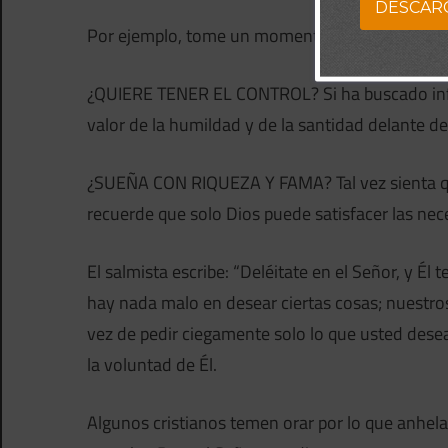
DESCAR
Por ejemplo, tome un momento para pensar en 
¿QUIERE TENER EL CONTROL? Si ha buscado influe
valor de la humildad y de la santidad delante de
¿SUEÑA CON RIQUEZA Y FAMA? Tal vez sienta que 
recuerde que solo Dios puede satisfacer las n
El salmista escribe: “Deléitate en el Señor, y Él
hay nada malo en desear ciertas cosas; nuestr
vez de pedir ciegamente solo lo que usted desea
la voluntad de Él.
Algunos cristianos temen orar por lo que anhela