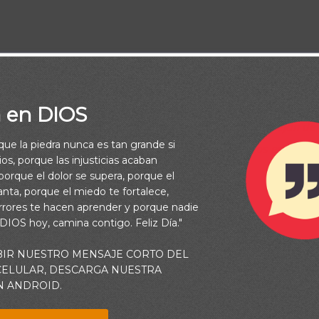
de ti nada deseo en la tierra. Mi carne y mi corazón
a en DIOS
ón es Dios para siempre. Porque he aquí, los que se alejan de
rque la piedra nunca es tan grande si
 se aparta. Pero en cuanto a mí, el acercarme a Dios es el
os, porque las injusticias acaban
, Para contar todas tus obras. Salmo 73:25-28
orque el dolor se supera, porque el
vanta, porque el miedo te fortalece,
rrores te hacen aprender y porque nadie
 DIOS hoy, camina contigo. Feliz Día."
BIR NUESTRO MENSAJE CORTO DEL
, eso no significa que Él nos dará lo que queramos y
 CELULAR, DESCARGA NUESTRA
eos de nuestro corazón, porque revelan mucho sobre el
N ANDROID.
.