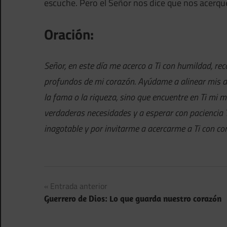
escuche. Pero el Señor nos dice que nos acerqu
Oración:
Señor, en este día me acerco a Ti con humildad, re
profundos de mi corazón. Ayúdame a alinear mis de
la fama o la riqueza, sino que encuentre en Ti mi 
verdaderas necesidades y a esperar con paciencia T
inagotable y por invitarme a acercarme a Ti con co
Navegación
Entrada anterior
Guerrero de Dios: Lo que guarda nuestro corazón
de