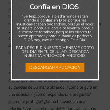
de limpio corazón, porque ellos verán a Dios»
Confía en DIOS
(Mateo 5:8). Quienes caminan con el Señor pueden
llevar cautivo todo pensamiento, hábito, actitud o
"Se feliz, porque la piedra nunca es tan
grande si confías en Dios, porque las
palabra que no le honra. Pueden desechar el pecado
injusticias acaban pagándose, porque el dolor
se supera, porque el coraje te levanta, porque
y vivir en justicia. Como resultado, estos creyentes
el miedo te fortalece, porque los errores te
hacen aprender y porque nadie es perfecto.
desarrollan una claridad espiritual que agudiza su
DIOS hoy, camina contigo. Feliz Día."
conciencia de la presencia y la obra de Dios en su
PARA RECIBIR NUESTRO MENSAJE CORTO
vida.
DEL DÍA EN TU CELULAR, DESCARGA
NUESTRA APLICACIÓN ANDROID.
Cuando te acuestes y converses con el Señor antes
DESCARGAR APLICACION
de dormir, trata de recordar los acontecimientos del
día. Lo que realmente estás haciendo es buscar
evidencias de Su mano obrando. ¿Cómo te guió en
una decisión? ¿Cómo respondió una pregunta?
¿Cómo te protegió? ¿Cómo te ayudó en una
relación? Apreciar el obrar del Señor grabará más