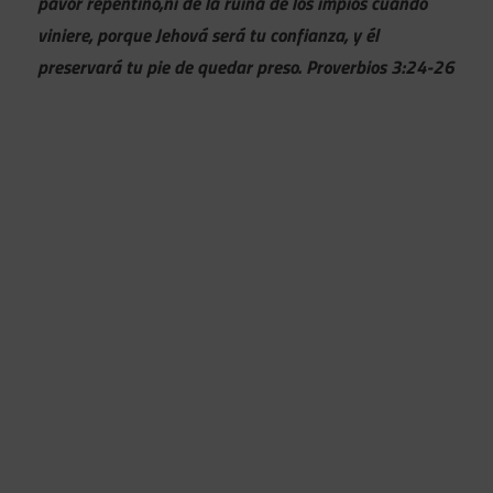
pavor repentino,ni de la ruina de los impíos cuando
viniere, porque Jehová será tu confianza, y él
preservará tu pie de quedar preso.
Proverbios 3:24-26