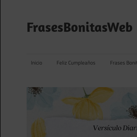
Saltar
al
contenido
FrasesBonitasWeb
Frases
bonitas,
frases
Inicio
Feliz Cumpleaños
Frases Boni
de
amor
y
frases
de
reflexión
diarias