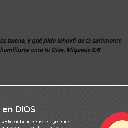
es bueno, y qué pide Jehová de ti: solamente
 humillarte ante tu Dios. Miqueas 6:8
a en DIOS
rque la piedra nunca es tan grande si
os, porque las injusticias acaban