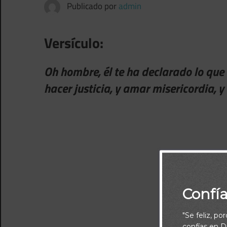
Publicado por
admin
Versículo:
Oh hombre, él te ha declarado lo que 
hacer justicia, y amar misericordia, y
Confí
"Se feliz, po
confías en Di