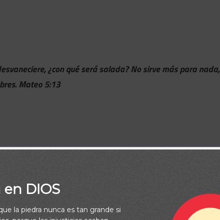
se desvaneciere, ¿con qué será salada? No sirve más para nada,
mbres. Mateo 5:13
a en DIOS
rque la piedra nunca es tan grande si