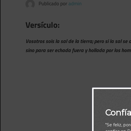
Publicado por
admin
Versículo:
Vosotros sois la sal de la tierra; pero si la sal 
sino para ser echada fuera y hollada por los ho
Confí
"Se feliz, po