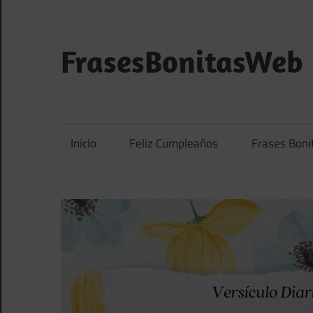
Saltar
al
contenido
FrasesBonitasWeb
Frases
bonitas,
frases
Inicio
Feliz Cumpleaños
Frases Boni
de
amor
y
frases
de
reflexión
diarias