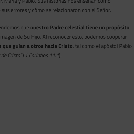
r, María y Pablo. Sus historias nos enseñan cómo
e sus errores y cómo se relacionaron con el Señor.
aprendemos que
nuestro Padre celestial tiene un propósito
 imagen de Su Hijo. Al reconocer esto, podemos cooperar
s que guían a otros hacia Cristo
, tal como el apóstol Pablo
 de Cristo”
(
1 Corintios 11:1
).