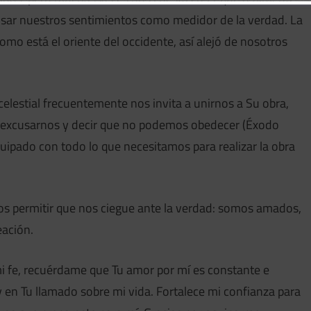
ar nuestros sentimientos como medidor de la verdad. La
como está el oriente del occidente, así alejó de nosotros
elestial frecuentemente nos invita a unirnos a Su obra,
a excusarnos y decir que no podemos obedecer (Éxodo
uipado con todo lo que necesitamos para realizar la obra
 permitir que nos ciegue ante la verdad: somos amados,
eación.
mi fe, recuérdame que Tu amor por mí es constante e
 en Tu llamado sobre mi vida. Fortalece mi confianza para