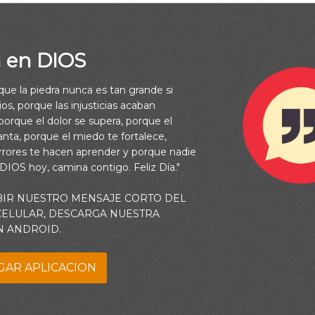
a en DIOS
rque la piedra nunca es tan grande si
ernos indecisos y afectar nuestra capacidad de
os, porque las injusticias acaban
á obrando cuando luchamos por creer las siguientes
orque el dolor se supera, porque el
vanta, porque el miedo te fortalece,
rrores te hacen aprender y porque nadie
 DIOS hoy, camina contigo. Feliz Día."
túa según nuestro comportamiento. Podemos estar seguros
BIR NUESTRO MENSAJE CORTO DEL
on nosotros, en que siendo aún pecadores, Cristo murió
 CELULAR, DESCARGA NUESTRA
sombrosa: Dios amándonos incluso cuando nos rebelábamos
N ANDROID.
GAR APLICACION
desobediencia.
Sabemos que el Padre promete
os, pero muchas veces nos cuesta creer que realmente