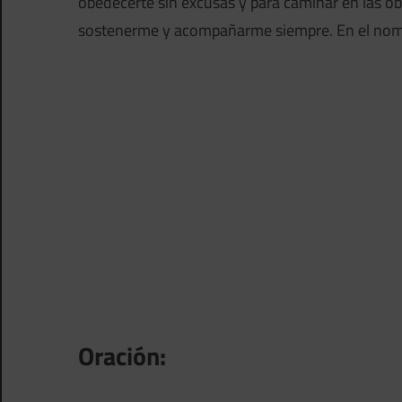
obedecerte sin excusas y para caminar en las ob
sostenerme y acompañarme siempre. En el nom
Oración: