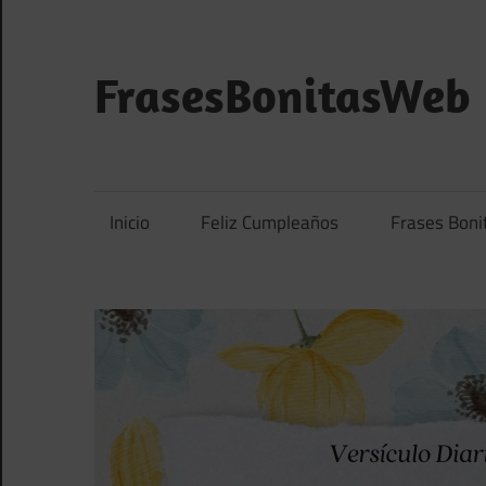
Saltar
al
contenido
FrasesBonitasWeb
Frases
bonitas,
frases
Inicio
Feliz Cumpleaños
Frases Boni
de
amor
y
frases
de
reflexión
diarias