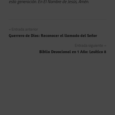
esta generación. En El Nombre de Jesús, Amén.
Navegación
Entrada anterior
Guerrero de Dios: Reconocer el llamado del Señor
de
Entrada siguiente
entradas
Biblia Devocional en 1 Año: Levítico 8