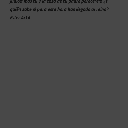
judíos; mas tú y la casa de tu padre pereceréis. ¿Y
quién sabe si para esta hora has llegado al reino?
Ester 4:14