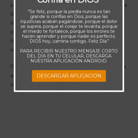
Los principios espirituales que gobernaron la vida de
"Se feliz, porque la piedra nunca es tan
Daniel siguen vigentes hoy. Dios no promete
grande si confías en Dios, porque las
injusticias acaban pagándose, porque el dolor
librarnos de las dificultades, pero sí promete estar
se supera, porque el coraje te levanta, porque
con nosotros en cada paso (Mateo 28:20). Cuando
el miedo te fortalece, porque los errores te
hacen aprender y porque nadie es perfecto.
hay pecado en nuestra vida, el temor y la duda
DIOS hoy, camina contigo. Feliz Día."
crecen. Pero la obediencia produce valentía y paz.
PARA RECIBIR NUESTRO MENSAJE CORTO
DEL DÍA EN TU CELULAR, DESCARGA
NUESTRA APLICACIÓN ANDROID.
Daniel se mantuvo firme en sus convicciones, y Dios
actuó una y otra vez. Él también obrará a tu favor
DESCARGAR APLICACION
cuando decidas caminar en obediencia.