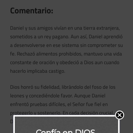
Comentario:
Daniel y sus amigos vivían en una tierra extranjera,
sometidos a un rey pagano. Aun así, Daniel aprendió
a desenvolverse en ese sistema sin comprometer su
fe. Rechazó alimentos prohibidos, mantuvo una vida
constante de oración y obedeció a Dios aun cuando
hacerlo implicaba castigo.
Dios honró su fidelidad, librándolo del foso de los
leones y concediéndole favor. Aunque Daniel
enfrentó pruebas difíciles, el Señor fue fiel en
protegerlo y sostenerlo. En cada decisión crucial,
Daniel eligió obedecer a Dios.
Confía en DIOS