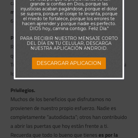
cambio. No publiques tus actos de generosidad;
grande si confías en Dios, porque las
injusticias acaban pagándose, porque el dolor
mantén tu ayuda en secreto
, como enseña Mateo
se supera, porque el coraje te levanta, porque
el miedo te fortalece, porque los errores te
6:1-4.
hacen aprender y porque nadie es perfecto.
DIOS hoy, camina contigo. Feliz Día."
Posición.
PARA RECIBIR NUESTRO MENSAJE CORTO
DEL DÍA EN TU CELULAR, DESCARGA
Reconoce que todo logro proviene de Dios. Él es
NUESTRA APLICACIÓN ANDROID.
quien te da la capacidad de triunfar (Isaías 26:12).
DESCARGAR APLICACION
Tu posición o éxito en este mundo solo tiene valor si
lo usas
para glorificar a Dios
(Santiago 1:9-11).
Privilegios.
Muchos de los beneficios que disfrutamos no
provienen de nuestro propio esfuerzo. Nadie es
completamente “autodidacta”; otros han contribuido
a abrir las puertas que hoy están frente a ti.
Recuerda que todo lo bueno que tienes
es por la