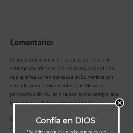
Comentario:
Cuando atravesamos dificultades, rara vez nos
sentimos bendecidos. Sin embargo, Jesús afirma
que quienes sufren por causa de Su nombre son
verdaderamente bienaventurados. Desde la
perspectiva divina, las pruebas no son castigo, sino
herramientas de formación espiritual.
El sufrimiento prueba nuestra fe. Solo cuando
Confía en DIOS
atravesamos momentos difíciles descubrimos cuán
"Se feliz, porque la piedra nunca es tan