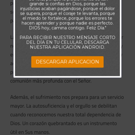
profundamente confiamos en Dios. Cada prueba
grande si confías en Dios, porque las
injusticias acaban pagándose, porque el dolor
superada nos enseña que Su poder es suficiente
se supera, porque el coraje te levanta, porque
el miedo te fortalece, porque los errores te
para sostenernos y fortalecernos.
hacen aprender y porque nadie es perfecto.
DIOS hoy, camina contigo. Feliz Día."
Las pruebas también purifican nuestra vida. El dolor
PARA RECIBIR NUESTRO MENSAJE CORTO
DEL DÍA EN TU CELULAR, DESCARGA
nos empuja a buscar a Dios con mayor intensidad, y
NUESTRA APLICACIÓN ANDROID.
en esa cercanía Él revela actitudes, pensamientos y
DESCARGAR APLICACION
acciones que necesitan ser transformados. Este
proceso, aunque incómodo, produce santidad y una
comunión más profunda con el Señor.
Además, el sufrimiento nos prepara para un servicio
mayor. La autosuficiencia y el orgullo se debilitan
cuando reconocemos nuestra total dependencia de
Dios. Un corazón quebrantado es un instrumento
útil en Sus manos.