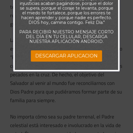
injusticias acaban pagándose, porque el dolor
testimonio de un Padre celestial que ama sin
se supera, porque el coraje te levanta, porque
el miedo te fortalece, porque los errores te
reservas, escucha las oraciones y ofrece perdón
hacen aprender y porque nadie es perfecto.
DIOS hoy, camina contigo. Feliz Día."
gratuito.
PARA RECIBIR NUESTRO MENSAJE CORTO
DEL DÍA EN TU CELULAR, DESCARGA
La buena noticia es que cualquiera que haya nacido
NUESTRA APLICACIÓN ANDROID.
espiritualmente en la familia de Dios puede llamarlo
DESCARGAR APLICACION
“Padre”. Este nuevo nacimiento (Jn 3.3) tiene lugar
cuando una persona acepta que Cristo cargó con sus
pecados en la cruz. De hecho, el objetivo del
Salvador al venir al mundo fue reconciliarnos con
Dios Padre para que pudiéramos formar parte de su
familia para siempre.
No importa cómo sea su padre terrenal, el Padre
celestial está interesado e involucrado en la vida de