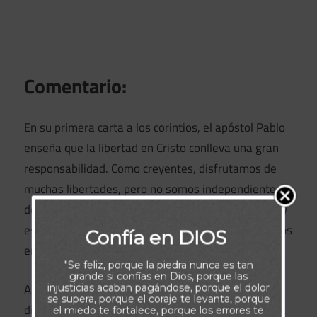
Comentario:
En su primera carta a los corintios, el apóstol Pablo
enseña que la libertad en Cristo conlleva una gran
responsabilidad. Como creyentes, disfrutamos de
muchas libertades, pero no somos independientes
de Dios. Hemos sido unidos a Cristo y a Su iglesia, y
esa unión es eterna. Incluso ahora, mientras vivimos
Confía en DIOS
en este cuerpo, nuestra vida pertenece al Señor.
"Se feliz, porque la piedra nunca es tan
grande si confías en Dios, porque las
Aunque somos libres, no todo nos conviene. Pablo
injusticias acaban pagándose, porque el dolor
se supera, porque el coraje te levanta, porque
distingue claramente entre libertad y libertinaje. La
el miedo te fortalece, porque los errores te