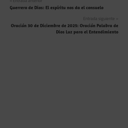
Navegación
Entrada anterior
Guerrero de Dios: El espíritu nos da el consuelo
de
Entrada siguiente
entradas
Oración 30 de Diciembre de 2025: Oración Palabra de
Dios Luz para el Entendimiento