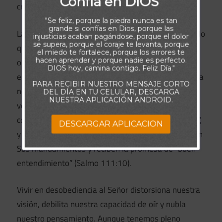
Confía en DIOS
creyentes, también luchamos para entender?
"Se feliz, porque la piedra nunca es tan
grande si confías en Dios, porque las
La clave es la obediencia. Cuando actuamos según lo
injusticias acaban pagándose, porque el dolor
se supera, porque el coraje te levanta, porque
que leemos, la Biblia “cobra vida”, y comenzamos a
el miedo te fortalece, porque los errores te
hacen aprender y porque nadie es perfecto.
oír y entender lo que Dios nos comunica. Sin
DIOS hoy, camina contigo. Feliz Día."
embargo, si no hemos obedecido las cosas que Él ya
PARA RECIBIR NUESTRO MENSAJE CORTO
nos ha revelado, ¿por qué habría de confiarnos
DEL DÍA EN TU CELULAR, DESCARGA
NUESTRA APLICACIÓN ANDROID.
verdades más profundas? El Salmo 25:14 dice: “La
comunión íntima del Señor es con los que le temen”,
DESCARGAR APLICACION
y aquellos que lo reverencian son quienes obedecen
Sus mandamientos y reciben la promesa de “buen
entendimiento” (Salmo 111:10).
Vivir en desobediencia al Señor distorsiona nuestra
visión, debilita nuestra capacidad de oír y nubla
nuestro pensamiento. Aunque tenemos pleno