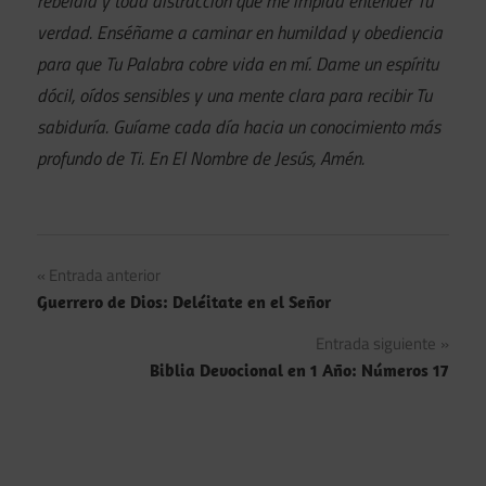
rebeldía y toda distracción que me impida entender Tu
verdad. Enséñame a caminar en humildad y obediencia
para que Tu Palabra cobre vida en mí. Dame un espíritu
dócil, oídos sensibles y una mente clara para recibir Tu
sabiduría. Guíame cada día hacia un conocimiento más
profundo de Ti. En El Nombre de Jesús, Amén.
Navegación
Entrada anterior
Guerrero de Dios: Deléitate en el Señor
de
Entrada siguiente
entradas
Biblia Devocional en 1 Año: Números 17