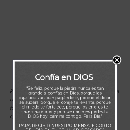
Confía en DIOS
"Se feliz, porque la piedra nunca es tan
Palabra diaria: Señor, permiteme hacer de tu Palabra un
grande si confías en Dios, porque las
injusticias acaban pagándose, porque el dolor
camino para mi vida. Que pueda encontrate,
se supera, porque el coraje te levanta, porque
fortalecerme y conducirme por su sendas, siempre
el miedo te fortalece, porque los errores te
hacen aprender y porque nadie es perfecto.
apoyado en ella.
DIOS hoy, camina contigo. Feliz Día."
PARA RECIBIR NUESTRO MENSAJE CORTO