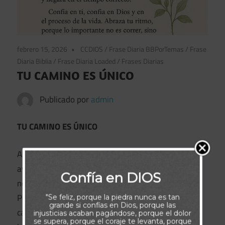
febrero 15, 2026
CCDIOS
/
Frase Diaria BBPorTemas
/
Frase
Diaria Biblia
/
Frase Diaria Loaded
/
Frases Diarias
TU CAMINO ES ÚNICO
Publicado por
admin
TU CAMINO ES ÚNICO
A veces miramos alrededor y sentimos que otros
avanzan más rápido, alcanzan metas antes que
Confía en DIOS
nosotros o parecen tener vidas “perfectas”.
Pero la verdad es que cada persona recorre un
"Se feliz, porque la piedra nunca es tan
grande si confías en Dios, porque las
camino distinto, diseñado con experiencias, retos y
injusticias acaban pagándose, porque el dolor
se supera, porque el coraje te levanta, porque