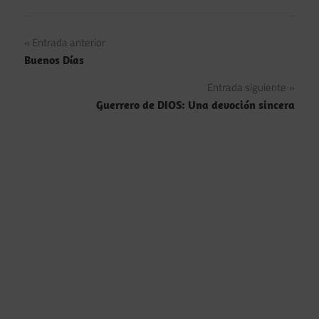
Navegación
Entrada anterior
Buenos Días
de
Entrada siguiente
entradas
Guerrero de DIOS: Una devoción sincera