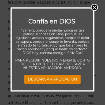
la Biblia también es posible para ti, no por lo que
eres, sino por el asombroso Dios al que sirves.
Confía en DIOS
No necesitas nada más para experimentar el amor,
la sabiduría, el poder o la provisión de Dios. Todo lo
"Se feliz, porque la piedra nunca es tan
grande si confías en Dios, porque las
que necesitas es un corazón abierto que anhele
injusticias acaban pagándose, porque el dolor
conocerle, unos ojos atentos a Su presencia y una
se supera, porque el coraje te levanta, porque
el miedo te fortalece, porque los errores te
voluntad comprometida a obedecerle.
hacen aprender y porque nadie es perfecto.
DIOS hoy, camina contigo. Feliz Día."
PARA RECIBIR NUESTRO MENSAJE CORTO
Así que tómate un momento para reflexionar: ¿Qué
DEL DÍA EN TU CELULAR, DESCARGA
es lo que realmente necesitas hoy? ¿Es
NUESTRA APLICACIÓN ANDROID.
comprensión y entendimiento profundos? ¿Fuerza y
DESCARGAR APLICACION
guía para superar tus pruebas? ¿Sabiduría, poder y
provisión para triunfar? Hay Alguien que anhela
proporcionarte estas cosas. Así que entrégalo todo
a Jesús, y Él se convertirá en todo lo que necesitas.