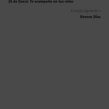
25 de Enero: Te acompaña en tus retos
de
Entrada siguiente
entradas
Buenos Días