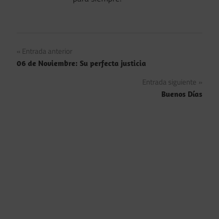
Navegación
Entrada anterior
06 de Noviembre: Su perfecta justicia
de
Entrada siguiente
entradas
Buenos Días