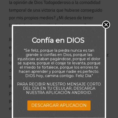
la opinión de Dios Todopoderoso o la comodidad
temporal de una victoria que hubiese conseguido
por mis propios medios? ¿Mi deseo de tener
facilidad, o la salvación de otra persona?
Confía en DIOS
Recuerda siempre que cuando permanezcas firme
en Tu carácter y deseo de caminar con el Padre,
"Se feliz, porque la piedra nunca es tan
crecerás en fe y en los frutos del Espíritu. Y cada vez
grande si confías en Dios, porque las
injusticias acaban pagándose, porque el dolor
que honres a Dios en lugar de ceder a la
se supera, porque el coraje te levanta, porque
el miedo te fortalece, porque los errores te
desesperanza, te harás más fuerte y más sabio.
hacen aprender y porque nadie es perfecto.
DIOS hoy, camina contigo. Feliz Día."
También tendrás otro testimonio de tener la
PARA RECIBIR NUESTRO MENSAJE CORTO
presencia de Dios a tu lado cuando lleguen los
DEL DÍA EN TU CELULAR, DESCARGA
problemas, lo que tiene un valor inconmensurable
NUESTRA APLICACIÓN ANDROID.
para tu espíritu y puede significar la eternidad para
DESCARGAR APLICACION
el de otra persona.