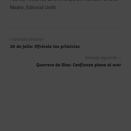
Madre, Editorial Unilit
Navegación
Entrada anterior
20 de Julio: Ofrécele tus primicias
de
Entrada siguiente
entradas
Guerrero de Dios: Confianza plena al orar