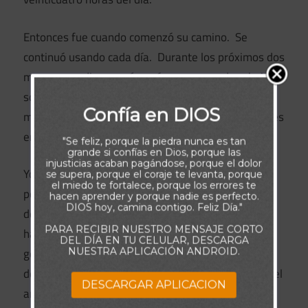
Entonces fue cuando comenzó su camino. Se
continuó usando cada día. Durante los próximos dos
meses y medio, mamá pasó por ese sendero bajo el
sol, la lluvia, la nieve y lloviznas frías durante la
Confía en DIOS
mañana y las horas de la tarde, incluso en ocasiones
en medio de la noche.
"Se feliz, porque la piedra nunca es tan
grande si confías en Dios, porque las
injusticias acaban pagándose, porque el dolor
Yo lo llamo el camino de amor. Las cosas que hizo
se supera, porque el coraje te levanta, porque
el miedo te fortalece, porque los errores te
por mí en ese tiempo son tantas como las estrellas
hacen aprender y porque nadie es perfecto.
DIOS hoy, camina contigo. Feliz Día."
del cielo. Me cuidó como solo una madre puede
PARA RECIBIR NUESTRO MENSAJE CORTO
hacerlo. Nunca olvidaré el amor, la ternura y la
DEL DÍA EN TU CELULAR, DESCARGA
gentileza que me demostró. Dieciocho meses
NUESTRA APLICACIÓN ANDROID.
después, el camino permanece, una señal visible del
DESCARGAR APLICACION
amor de una madre.