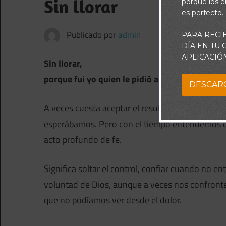
Sin llorar
porque los e
es perfecto.
Publicado por
admin
PARA RECI
DÍA EN TU
APLICACIÓ
Sin llorar,
porque fui yo quien le pidió a Dios que se hag
DESCAR
A veces cuesta aceptar el resultado de una ora
esperábamos. Pero con el tiempo entendemos 
acto profundo de fe.
Significa soltar el control, confiar cuando no 
voluntad de Dios, aunque a veces nos confronte
que no podíamos ver desde el dolor.