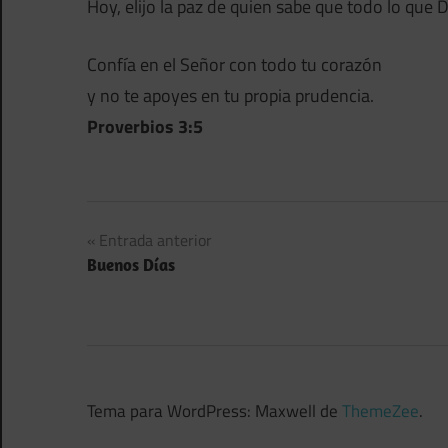
Hoy, elijo la paz de quien sabe que todo lo que D
Confía en el Señor con todo tu corazón
y no te apoyes en tu propia prudencia.
Proverbios 3:5
Navegación
Entrada anterior
Buenos Días
de
entradas
Tema para WordPress: Maxwell de
ThemeZee
.