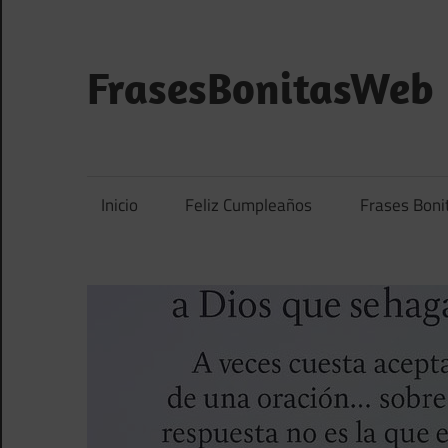
Saltar
al
contenido
FrasesBonitasWeb
Frases
bonitas,
frases
Inicio
Feliz Cumpleaños
Frases Boni
de
amor
y
frases
de
reflexión
diarias