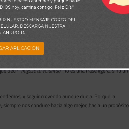
rrores te hacen aprender y porque nadie
 DIOS hoy, camina contigo. Feliz Día."
BIR NUESTRO MENSAJE CORTO DEL
 CELULAR, DESCARGA NUESTRA
N ANDROID.
a Su voluntad.
GAR APLICACION
ción… sobre todo cuando la respuesta no es la que
que decir
“hágase tu voluntad”
no es una frase ligera, sino un
entendemos, y seguir creyendo aunque duela. Porque la
, siempre nos conduce hacia algo mejor, hacia un propósito