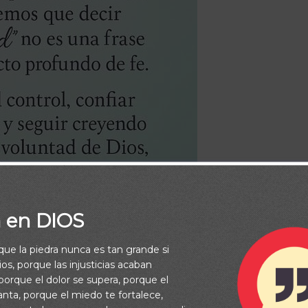
a en DIOS
rque la piedra nunca es tan grande si
os, porque las injusticias acaban
orque el dolor se supera, porque el
e Diaria Biblia
/
Frase Diaria Loaded
/
Frases Diarias
vanta, porque el miedo te fortalece,