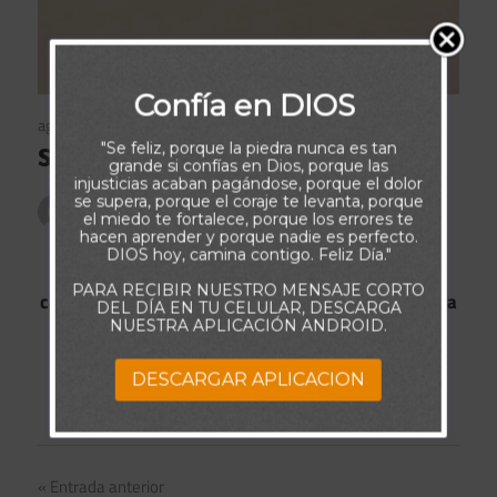
Confía en DIOS
agosto 17, 2019
1000 Frases de Amor
"Se feliz, porque la piedra nunca es tan
Servirá Para Algo
grande si confías en Dios, porque las
injusticias acaban pagándose, porque el dolor
se supera, porque el coraje te levanta, porque
Publicado por
admin
el miedo te fortalece, porque los errores te
hacen aprender y porque nadie es perfecto.
DIOS hoy, camina contigo. Feliz Día."
Caerse siempre duele. Sin embargo luego de la
PARA RECIBIR NUESTRO MENSAJE CORTO
caída tendremos que decidir si el golpe servirá para
DEL DÍA EN TU CELULAR, DESCARGA
NUESTRA APLICACIÓN ANDROID.
algo más que sólo dejar una cicatriz en nuestro
corazón.
DESCARGAR APLICACION
Navegación
Entrada anterior